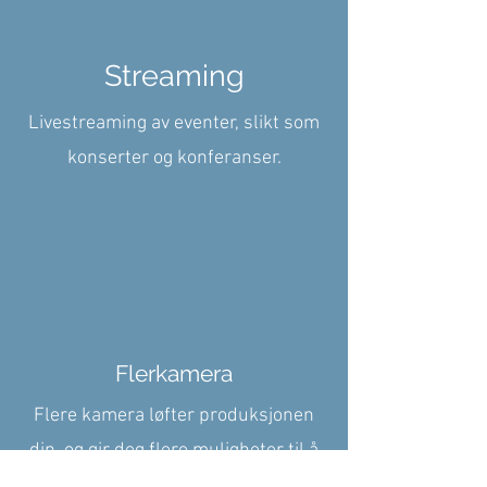
Streaming
Livestreaming av eventer, slikt som
konserter og konferanser.
Flerkamera
Flere kamera løfter produksjonen
din, og gir deg flere muligheter til å
fange viktige øyeblikk.